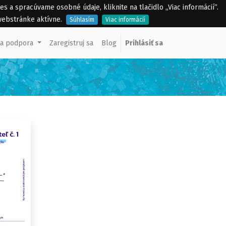
a spracúvame osobné údaje, kliknite na tlačidlo „Viac informácií“.
webstránke aktívne.
Súhlasím
Viac informácií
ka podpora
Zaregistruj sa
Blog
Prihlásiť sa