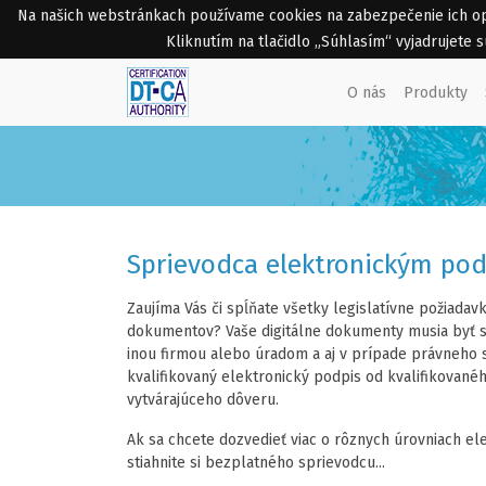
Na našich webstránkach používame cookies na zabezpečenie ich opti
Kliknutím na tlačidlo „Súhlasím“ vyjadrujete
O nás
Produkty
Sprievodca elektronickým po
Zaujíma Vás či spĺňate všetky legislatívne požiada
dokumentov? Vaše digitálne dokumenty musia byť s
inou firmou alebo úradom a aj v prípade právneho 
kvalifikovaný elektronický podpis od kvalifikované
vytvárajúceho dôveru.
Ak sa chcete dozvedieť viac o rôznych úrovniach el
stiahnite si bezplatného sprievodcu...