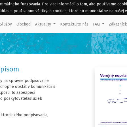
málneho fungovania. Pre viac informácií o tom, ako používame cookies 
 súhlas s používaním všetkých cookies, ktoré sú momentálne na našej 
Služby
Obchod
Aktuality
Kontaktujte nás
FAQ
Zákazníc
dpisom
vky na správne podpisovanie
chopné obstáť v komunikácii s
sporu: to zabezpečí
ho poskytovateľaslužieb
ektronického podpisovania,