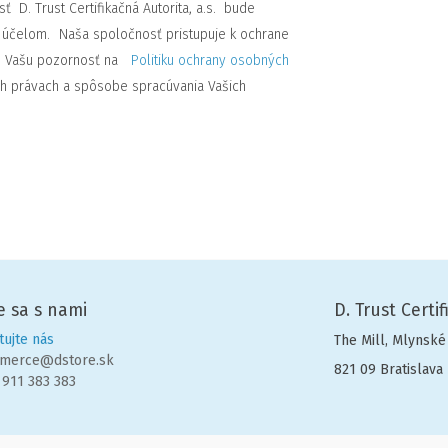
 D. Trust Certifikačná Autorita, a.s. bude
 účelom.
Naša spoločnosť pristupuje k ochrane
me Vašu pozornosť na
Politiku ochrany osobných
ch právach a spôsobe spracúvania Vašich
e sa s nami
D. Trust Certif
tujte nás
The Mill, Mlynské
merce@dstore.sk
821 09 Bratislava
911 383 383