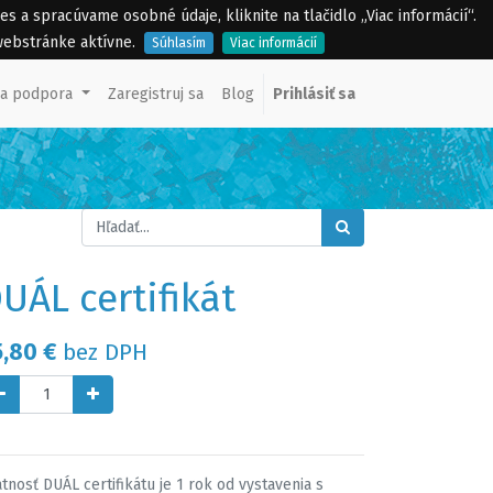
a spracúvame osobné údaje, kliknite na tlačidlo „Viac informácií“.
webstránke aktívne.
Súhlasím
Viac informácií
ka podpora
Zaregistruj sa
Blog
Prihlásiť sa
UÁL certifikát
5,80
€
bez DPH
tnosť DUÁL certifikátu je 1 rok od vystavenia s