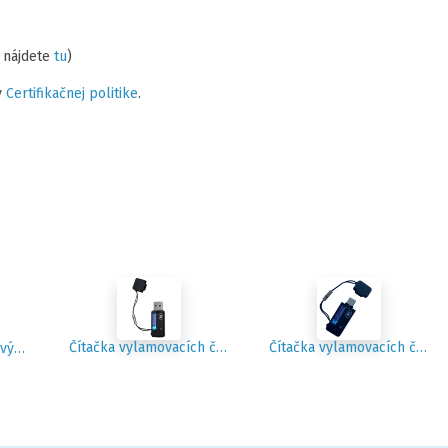
 nájdete
tu
)
v
Certifikačnej politike
.
Čítačka vylamovacích čipových kariet ACR40T-A6
Čítačka vylamovacích čipových kariet ACR40T-A7 (USB-C Token)
Čítačka plnoformátových kariet Starcos 3.7