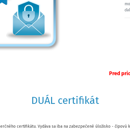
mo
ďa
Pred pri
DUÁL certifikát
merčného certifikátu. Vydáva sa iba na zabezpečené úložisko - čipovú 