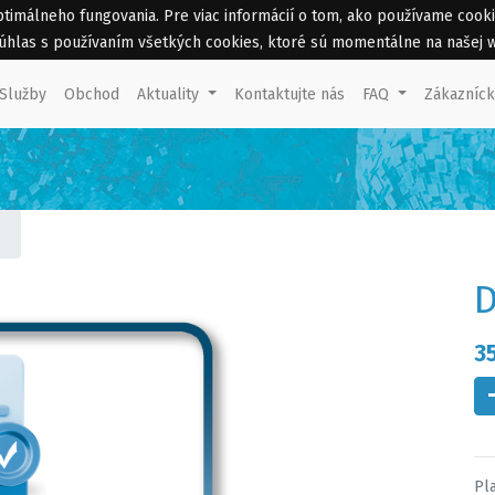
málneho fungovania. Pre viac informácií o tom, ako používame cookies 
 súhlas s používaním všetkých cookies, ktoré sú momentálne na našej 
Služby
Obchod
Aktuality
Kontaktujte nás
FAQ
Zákazníc
D
3
Pla