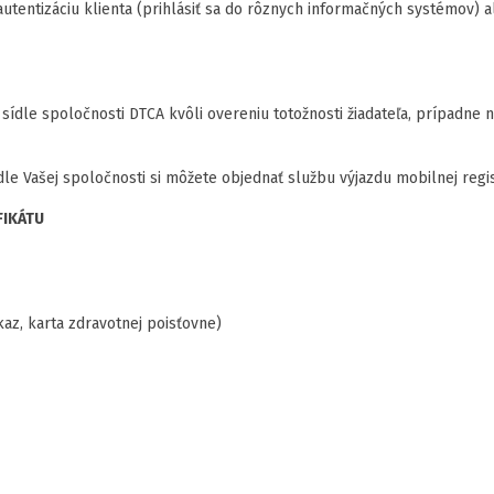
utentizáciu klienta (prihlásiť sa do rôznych informačných systémov) a
v sídle spoločnosti DTCA kvôli overeniu totožnosti žiadateľa, prípadne
dle Vašej spoločnosti si môžete objednať službu výjazdu mobilnej regis
FIKÁTU
kaz, karta zdravotnej poisťovne)