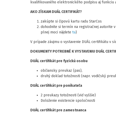
kvalifikovaného elektronického podpisu aj funkciu a
AKO ZÍSKAM DUÁL CERTIFIKÁT?
zakúpte si čipovú kartu radu StarCos
dohodnite si termín na registračnej autorite 
plnej moci nájdete
tu
)
V prípade záujmu o vystavenie DUÁL certifikátu v sí
DOKUMENTY POTREBNÉ K VYSTAVENIU
DUÁL
CERTI
DUÁL
certifikát pre fyzickú osobu
občiansky preukaz (pas),
druhý doklad totožnosti (napr. vodičský preu
DUÁL
certifikát pre ponikateľa
2 preukazy totožnosti (viď vyššie)
Doloženie existencie spoločnosti
DUÁL
certifikát pre zamestnanca