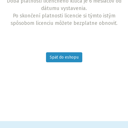
Doba platnosti licenčného kľúča je 6 mesiacov od
dátumu vystavenia.
Po skončení platnosti lic
encie si týmto istým
spôsobom licenciu môžete bezplatne obnoviť.
Späť do eshopu