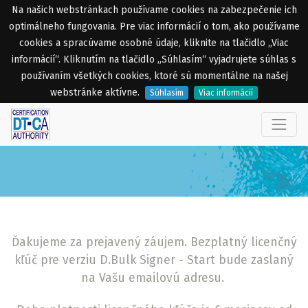
Na našich webstránkach používame cookies na zabezpečenie ich
optimálneho fungovania. Pre viac informácií o tom, ako používame
cookies a spracúvame osobné údaje, kliknite na tlačidlo „Viac
informácií“. Kliknutím na tlačidlo „Súhlasím“ vyjadrujete súhlas s
používaním všetkých cookies, ktoré sú momentálne na našej
webstránke aktívne.
Súhlasím
Viac informácií
Ďakujeme za prejavený záujem. Bezplatný licenčný
kľúč pre verziu D.Bulk Signer - Start bude zaslaný
na Vašu emailovú adresu.